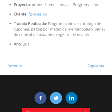
Proyecto:
promo-home.com.ar - Programación
Cliente:
fp-disenio
Trabajo Realizado:
Programación de catalogo de
cupones, pagos por medio de mercadopago. panel
de control de usuarios, registro de usuarios.
Año:
2011
Anterior
Siguiente