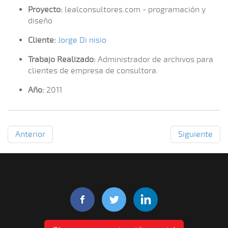
Proyecto:
lealconsultores.com - programación y
diseño
Cliente:
Jorge Di nisio
Trabajo Realizado:
Administrador de archivos para
clientes de empresa de consultora.
Año:
2011
Anterior
Siguiente