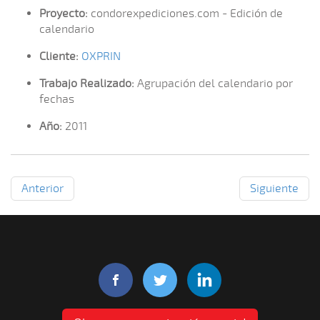
Proyecto:
condorexpediciones.com - Edición de
calendario
Cliente:
OXPRIN
Trabajo Realizado:
Agrupación del calendario por
fechas
Año:
2011
Anterior
Siguiente