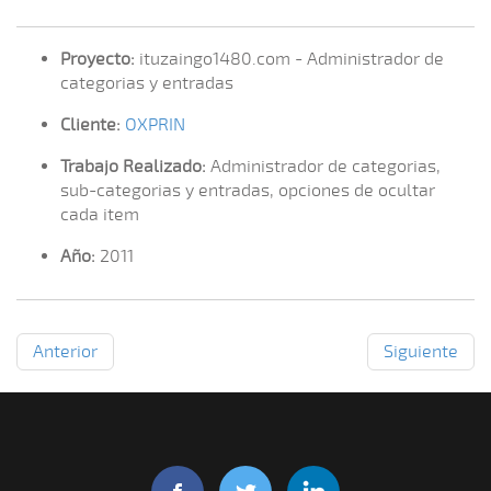
Proyecto:
ituzaingo1480.com - Administrador de
categorias y entradas
Cliente:
OXPRIN
Trabajo Realizado:
Administrador de categorias,
sub-categorias y entradas, opciones de ocultar
cada item
Año:
2011
Anterior
Siguiente