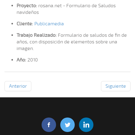
Proyecto:
rosana.net - Formulario de Saludos
navideños
Cliente:
Publicamedia
Trabajo Realizado:
Formulario de saludos de fin de
años, con disposición de elementos sobre una
imagen.
Año:
2010
Anterior
Siguiente