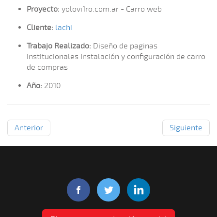
Proyecto:
yolovi1ro.com.ar - Carro web
Cliente:
lachi
Trabajo Realizado:
Diseño de paginas
institucionales Instalación y configuración de carro
de compras
Año:
2010
Anterior
Siguiente