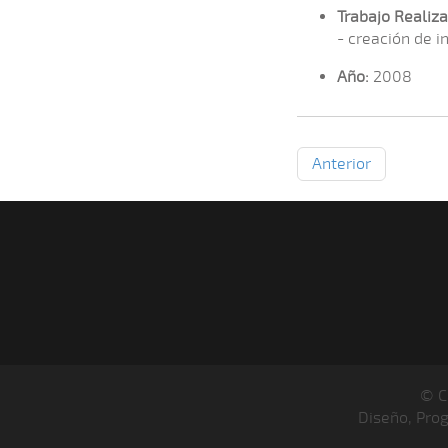
Trabajo Realiza
- creación de i
Año:
2008
Anterior
© C
Diseño, Pro