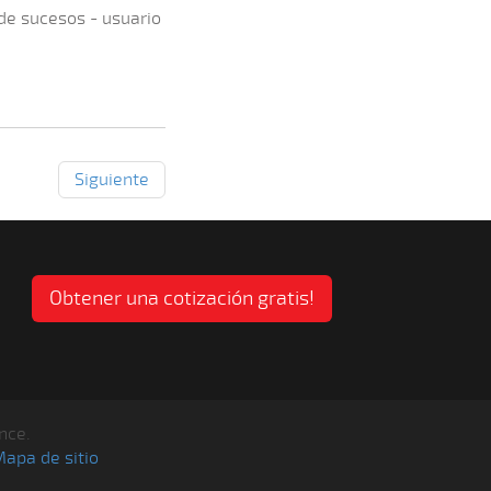
 de sucesos - usuario
Siguiente
Obtener una cotización gratis!
nce.
apa de sitio