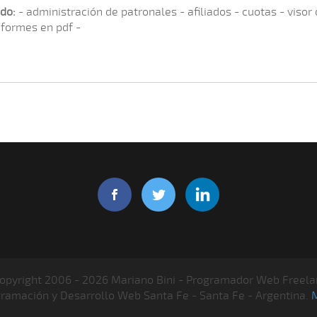
do:
- administración de patronales - afiliados - cuotas - visor
nformes en pdf -
opyright 2006 - 2026 Mariano Bini - Programador Web Freela
gramación y Desarrollo Web Santa Fe - Santa Fe - Argentina.
M