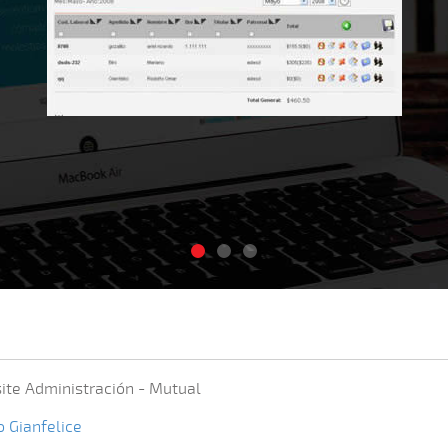
te Administración - Mutual
o Gianfelice