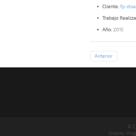
Cliente:
fp-dise
Trabajo Realiza
Año:
2015
Anterior
© C
Diseño, Pro