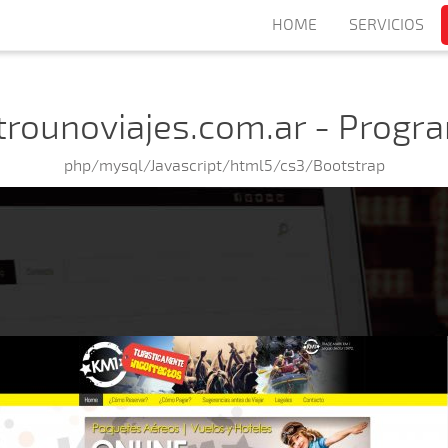
HOME
SERVICIOS
trounoviajes.com.ar - Progr
php/mysql/Javascript/html5/cs3/Bootstrap