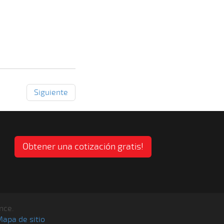
Siguiente
Obtener una cotización gratis!
nce.
apa de sitio