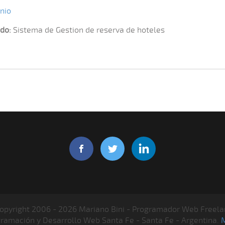
nio
do:
Sistema de Gestion de reserva de hoteles
opyright 2006 - 2026 Mariano Bini - Programador Web Freela
gramación y Desarrollo Web Santa Fe - Santa Fe - Argentina.
M