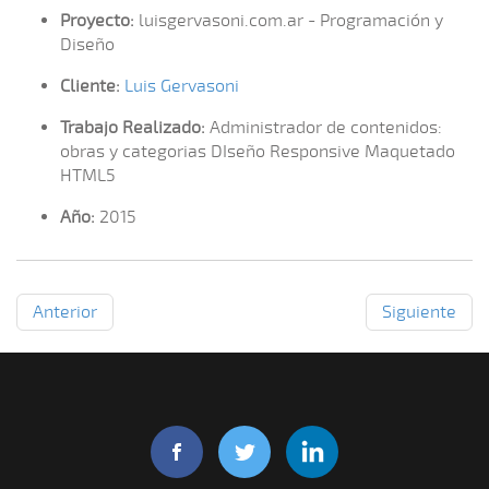
Proyecto:
luisgervasoni.com.ar - Programación y
Diseño
Cliente:
Luis Gervasoni
Trabajo Realizado:
Administrador de contenidos:
obras y categorias DIseño Responsive Maquetado
HTML5
Año:
2015
Anterior
Siguiente