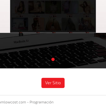
Ver Sitio
mlowcost.com - Programación