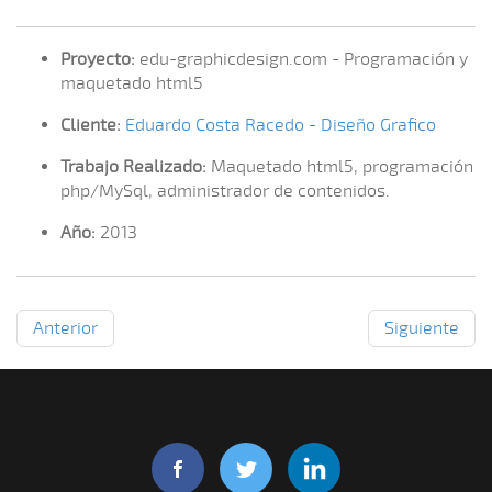
Proyecto:
edu-graphicdesign.com - Programación y
maquetado html5
Cliente:
Eduardo Costa Racedo - Diseño Grafico
Trabajo Realizado:
Maquetado html5, programación
php/MySql, administrador de contenidos.
Año:
2013
Anterior
Siguiente