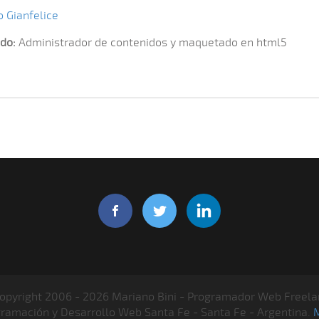
o Gianfelice
do:
Administrador de contenidos y maquetado en html5
opyright 2006 - 2026 Mariano Bini - Programador Web Freela
gramación y Desarrollo Web Santa Fe - Santa Fe - Argentina.
M