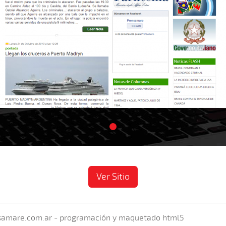
Ver Sitio
amare.com.ar - programación y maquetado html5