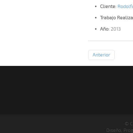
Cliente:
Rodolf
Trabajo Realiza
Año:
2013
Anterior
© C
Diseño, Pro