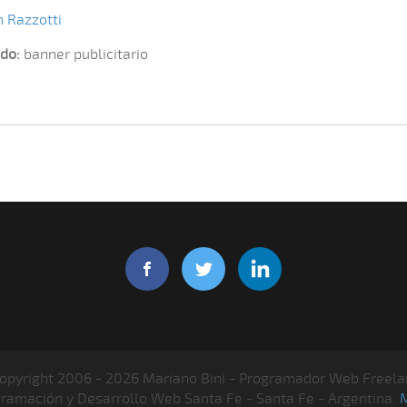
 Razzotti
do:
banner publicitario
opyright 2006 - 2026 Mariano Bini - Programador Web Freela
gramación y Desarrollo Web Santa Fe - Santa Fe - Argentina.
M