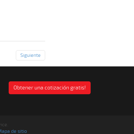
Siguiente
Obtener una cotización gratis!
nce.
apa de sitio