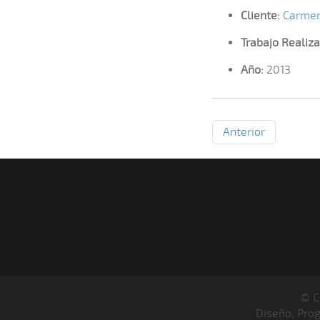
Cliente:
Carmen
Trabajo Realiza
Año:
2013
Anterior
© C
Diseño, Pro