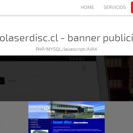
HOME
SERVICIOS
olaserdisc.cl - banner publici
PHP/MYSQL/Javascript/AJAX