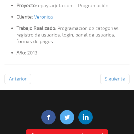
Proyecto:
epaytarjeta.com - Programación
Cliente:
Veronica
Trabajo Realizado:
Programación de categorias,
registro de usuarios, login, panel de usuarios,
formas de pagos.
Año:
2013
Anterior
Siguiente