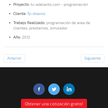
Proyecto:
tu-adelanto.com - programación
Cliente:
fp-disenio
Trabajo Realizado:
programación de area de
clientes, prestamos, simulador.
Año:
2012
Anterior
Siguiente
Obtener una cotización gratis!