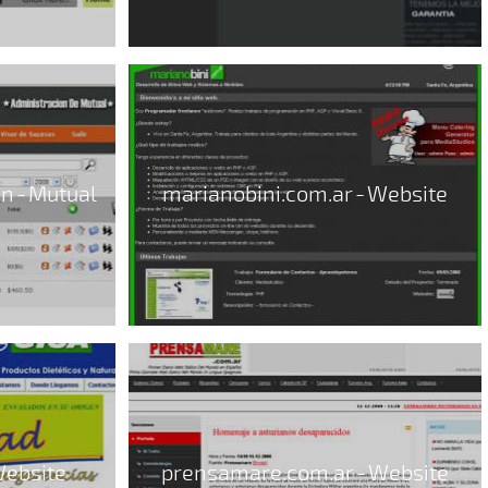
n - Mutual
marianobini.com.ar - Website
Website
prensamare.com.ar - Website