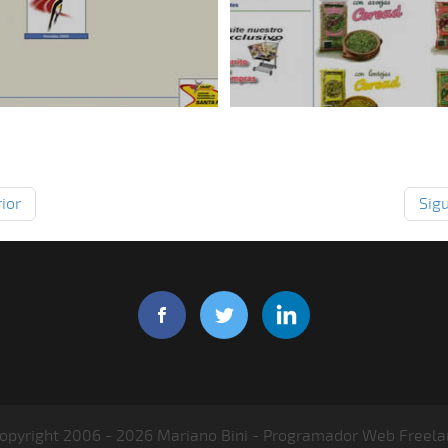
ior
Sig
opyright 2006 - 2026 Mariano Bini - Programador Web Freela