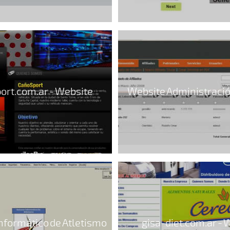
ort.com.ar - Website
Website Administració
nformático de Atletismo
gisa-diet.com.ar - 