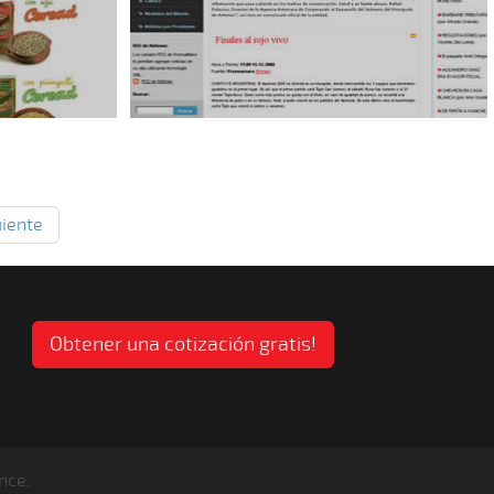
uiente
Obtener una cotización gratis!
nce.