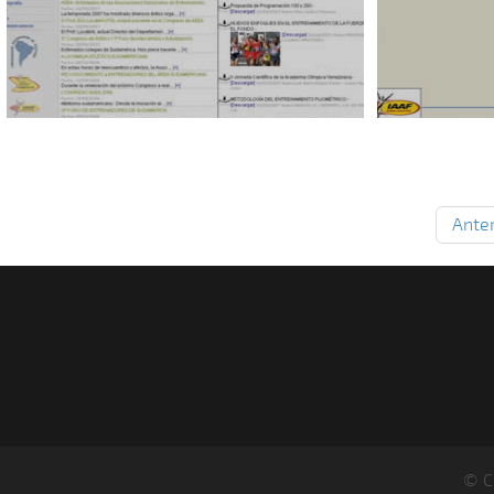
Anter
© C