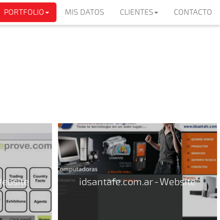
PORTFOLIO
MIS DATOS
CLIENTES
CONTACTO
Website
idsantafe.com.ar - Website